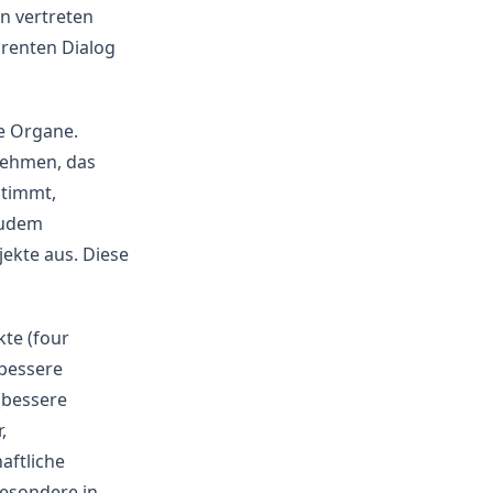
n vertreten
arenten Dialog
e Organe.
lnehmen, das
stimmt,
Zudem
jekte aus. Diese
kte (four
(bessere
(bessere
,
aftliche
esondere in