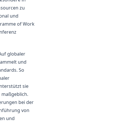
ssourcen zu
sonal und
ogramme of Work
onferenz
Auf globaler
 sammelt und
tandards. So
naler
terstützt sie
e maßgeblich.
erungen bei der
rchführung von
cen und