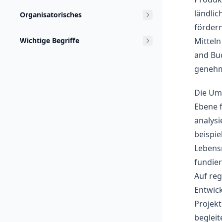
ländlic
Organisatorisches
fördern
Wichtige Begriffe
Mittel
and Bud
genehm
Die Ums
Ebene 
analysi
beispie
Lebens
fundier
Auf reg
Entwick
Projekt
begleit