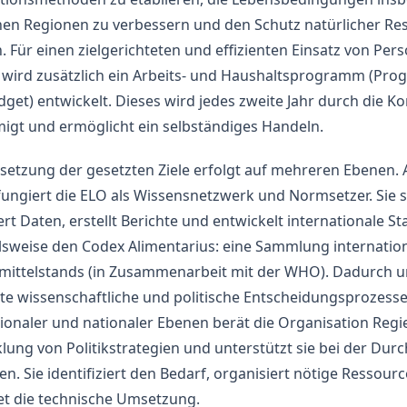
hen Regionen zu verbessern und den Schutz natürlicher Re
. Für einen zielgerichteten und effizienten Einsatz von Per
n wird zusätzlich ein Arbeits- und Haushaltsprogramm (Pr
get) entwickelt. Dieses wird jedes zweite Jahr durch die K
igt und ermöglicht ein selbständiges Handeln.
etzung der gesetzten Ziele erfolgt auf mehreren Ebenen. 
fungiert die ELO als Wissensnetzwerk und Normsetzer. Sie
ert Daten, erstellt Berichte und entwickelt internationale S
lsweise den Codex Alimentarius: eine Sammlung internatio
mittelstands (in Zusammenarbeit mit der WHO). Dadurch un
te wissenschaftliche und politische Entscheidungsprozess
ionaler und nationaler Ebenen berät die Organisation Regi
lung von Politikstrategien und unterstützt sie bei der Du
en. Sie identifiziert den Bedarf, organisiert nötige Ressour
et die technische Umsetzung.