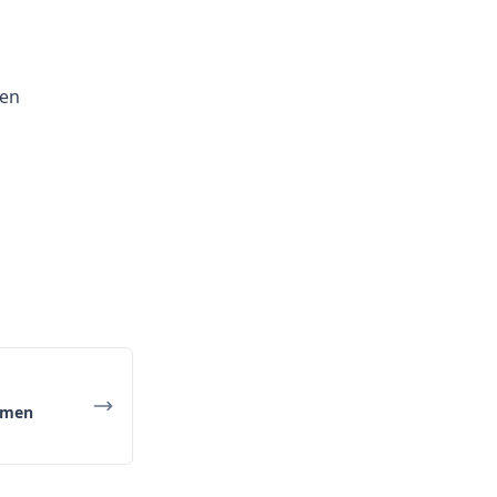
men
hemen