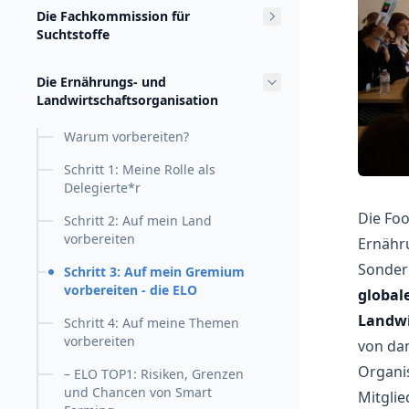
Die Fachkommission für
Suchtstoffe
Die Ernährungs- und
Landwirtschaftsorganisation
Warum vorbereiten?
Schritt 1: Meine Rolle als
Delegierte*r
Die Foo
Schritt 2: Auf mein Land
vorbereiten
Ernähru
Sondero
Schritt 3: Auf mein Gremium
vorbereiten - die ELO
global
Landwi
Schritt 4: Auf meine Themen
vorbereiten
von dam
Organis
– ELO TOP1: Risiken, Grenzen
und Chancen von Smart
Mitglie