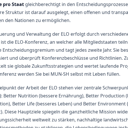
 pro Staat
gleichberechtigt in den Entscheidungsprozesse
hre Struktur ist darauf ausgelegt, einen offenen und transp
en den Nationen zu ermöglichen.
euerung und Verwaltung der ELO erfolgt durch verschieden
 ist die ELO-Konferenz, an welcher alle Mitgliedstaaten tei
 Entscheidungsgremium und tagt jedes zweite Jahr. Sie be
siert und überprüft Konferenzbeschlüsse und Richtlinien. 
elt sie globale Zukunftsstrategien und wertet laufende Pro
ferenz werden Sie bei MUN-SH selbst mit Leben füllen.
elpunkt der Arbeit der ELO stehen vier zentrale Schwerpun
): Better Nutrition (bessere Ernährung), Better Production 
ion), Better Life (besseres Leben) und Better Environment 
. Diese Hauptziele spiegeln die ganzheitliche Mission wider
ngssicherheit weltweit zu stärken, nachhaltige landwirtsch
tionsmethoden zu etablieren, die Lebensbedingungen insb