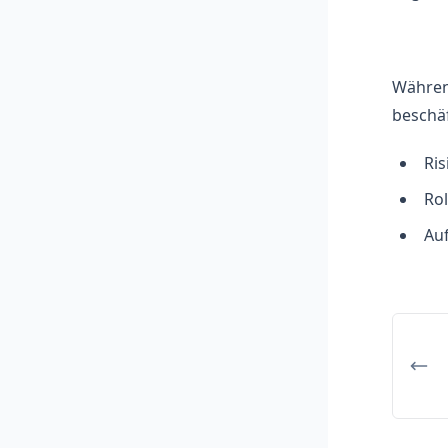
Währen
beschäf
Ri
Ro
Auf