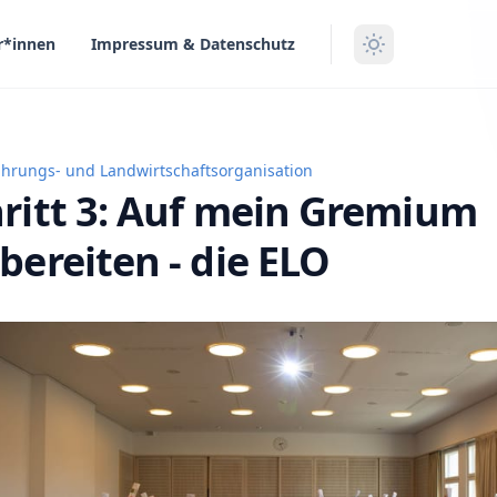
r*innen
Impressum & Datenschutz
ährungs- und Landwirtschaftsorganisation
 3: Auf mein Gremium vorbereiten - die ELO
ritt 3: Auf mein Gremium
bereiten - die ELO