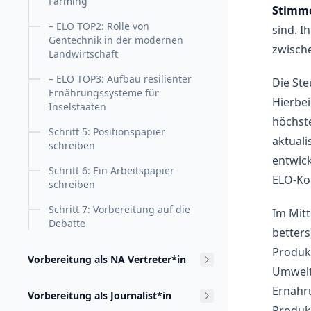
Farming
Stimme
– ELO TOP2: Rolle von
sind. I
Gentechnik in der modernen
zwisch
Landwirtschaft
– ELO TOP3: Aufbau resilienter
Die St
Ernährungssysteme für
Hierbei
Inselstaaten
höchste
Schritt 5: Positionspapier
aktuali
schreiben
entwick
Schritt 6: Ein Arbeitspapier
ELO-Kon
schreiben
Schritt 7: Vorbereitung auf die
Im Mitt
Debatte
betters
Produkt
Vorbereitung als NA Vertreter*in
Umwelt)
Ernähru
Vorbereitung als Journalist*in
Produk